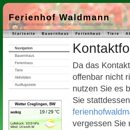
Ferienhof Waldmann
in Archshofen im lieblichen Taubertal an der Romantischen Straße
Startseite
Bauernhaus
Ferienhaus
Tiere
A
Kontaktfo
Navigation
Bauernhaus
Da das Kontakt
Ferienhaus
Tiere
offenbar nicht ri
Aktivitäten
Ausflugsziele
nutzen Sie es b
Sie stattdessen
Wetter Creglingen
, BW
ferienhofwaldm
19 / 29 °C
wolkig
vergessen Sie 
Luftdruck: 1019 hPa
Wind: 14 km/h W